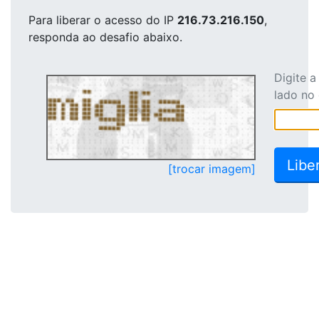
Para liberar o acesso
do IP
216.73.216.150
,
responda ao desafio abaixo.
Digite 
lado no
[trocar imagem]