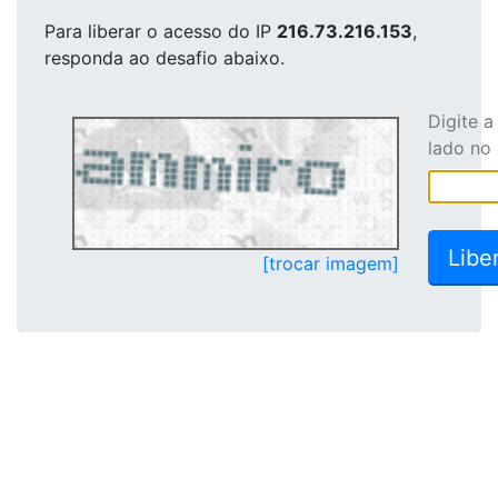
Para liberar o acesso
do IP
216.73.216.153
,
responda ao desafio abaixo.
Digite 
lado no
[trocar imagem]