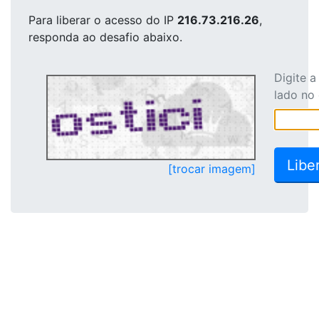
Para liberar o acesso
do IP
216.73.216.26
,
responda ao desafio abaixo.
Digite 
lado no
[trocar imagem]