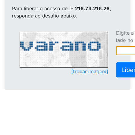
Para liberar o acesso
do IP
216.73.216.26
,
responda ao desafio abaixo.
Digite 
lado no
[trocar imagem]