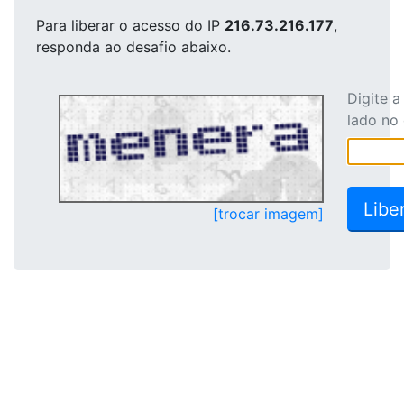
Para liberar o acesso
do IP
216.73.216.177
,
responda ao desafio abaixo.
Digite 
lado no
[trocar imagem]