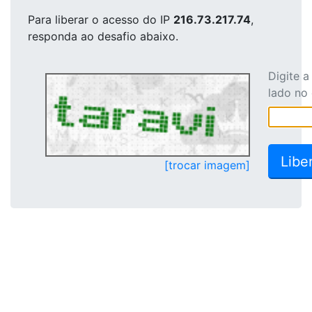
Para liberar o acesso
do IP
216.73.217.74
,
responda ao desafio abaixo.
Digite 
lado no
[trocar imagem]