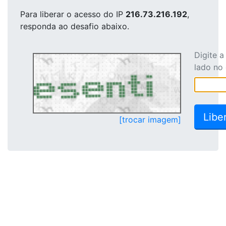
Para liberar o acesso
do IP
216.73.216.192
,
responda ao desafio abaixo.
Digite 
lado no
[trocar imagem]