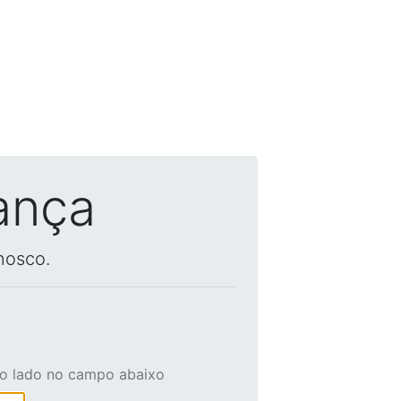
ança
nosco.
ao lado no campo abaixo