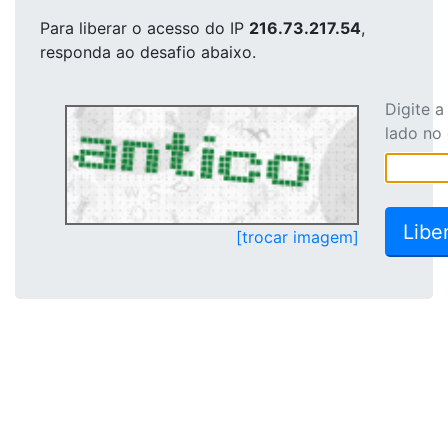
Para liberar o acesso
do IP
216.73.217.54
,
responda ao desafio abaixo.
Digite 
lado no
[trocar imagem]