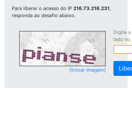
Para liberar o acesso
do IP
216.73.216.231
,
responda ao desafio abaixo.
Digite 
lado no
[trocar imagem]