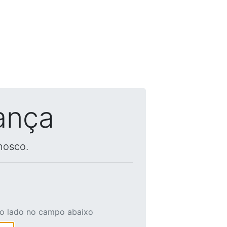
ança
nosco.
ao lado no campo abaixo