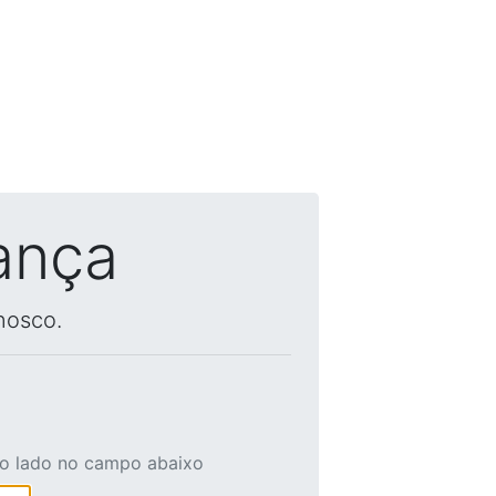
ança
nosco.
ao lado no campo abaixo