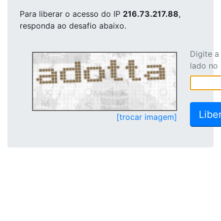
Para liberar o acesso
do IP
216.73.217.88
,
responda ao desafio abaixo.
Digite 
lado no
[trocar imagem]