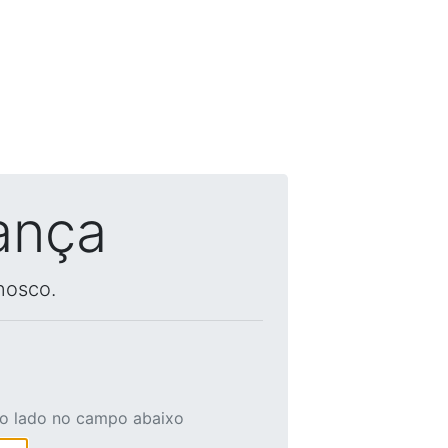
ança
nosco.
ao lado no campo abaixo