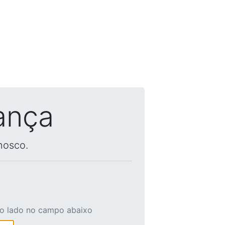
ança
nosco.
ao lado no campo abaixo