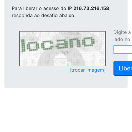
Para liberar o acesso
do IP
216.73.216.158
,
responda ao desafio abaixo.
Digite 
lado no
[trocar imagem]