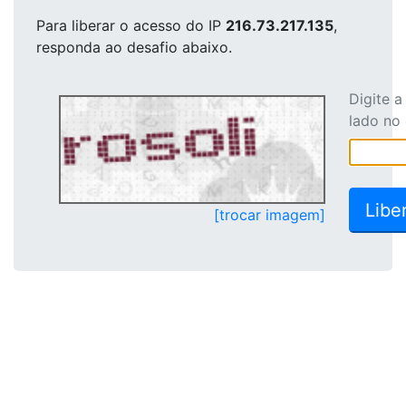
Para liberar o acesso
do IP
216.73.217.135
,
responda ao desafio abaixo.
Digite 
lado no
[trocar imagem]