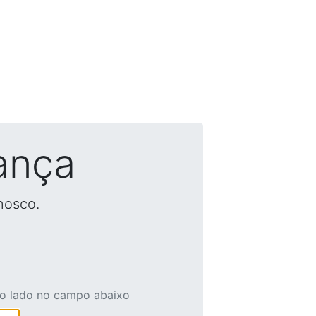
ança
nosco.
ao lado no campo abaixo