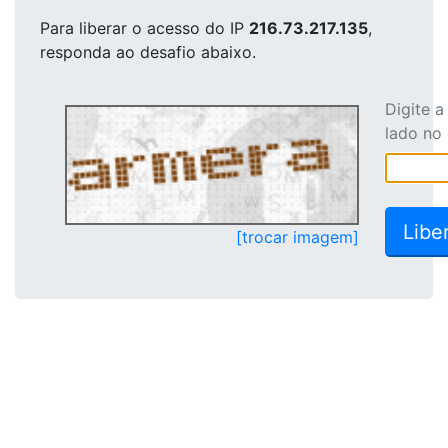
Para liberar o acesso
do IP
216.73.217.135
,
responda ao desafio abaixo.
Digite 
lado no
[trocar imagem]