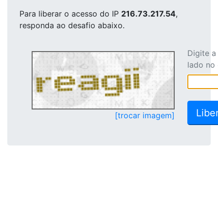
Para liberar o acesso
do IP
216.73.217.54
,
responda ao desafio abaixo.
Digite 
lado no
[trocar imagem]