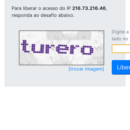
Para liberar o acesso
do IP
216.73.216.46
,
responda ao desafio abaixo.
Digite 
lado no
[trocar imagem]