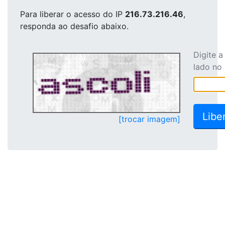
Para liberar o acesso
do IP
216.73.216.46
,
responda ao desafio abaixo.
Digite 
lado no
[trocar imagem]