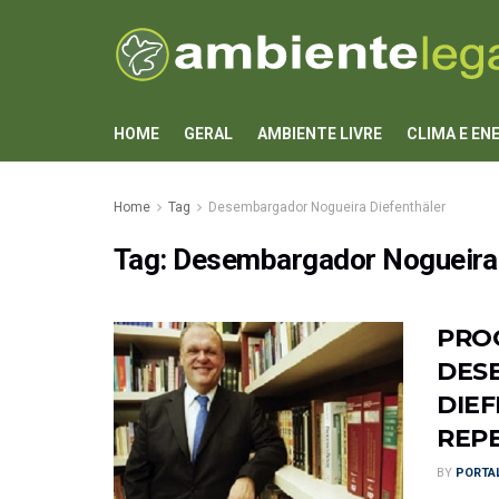
HOME
GERAL
AMBIENTE LIVRE
CLIMA E EN
Home
Tag
Desembargador Nogueira Diefenthäler
Tag:
Desembargador Nogueira 
PRO
DES
DIEF
REPE
BY
PORTAL