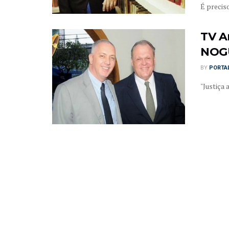
É preciso
TV A
NOG
BY
PORTAL
"Justiça