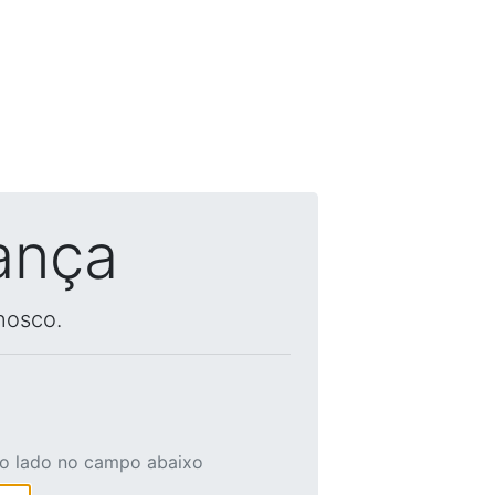
ança
nosco.
ao lado no campo abaixo