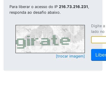
Para liberar o acesso
do IP
216.73.216.231
,
responda ao desafio abaixo.
Digite 
lado no
[trocar imagem]