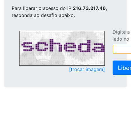
Para liberar o acesso
do IP
216.73.217.46
,
responda ao desafio abaixo.
Digite 
lado no
[trocar imagem]