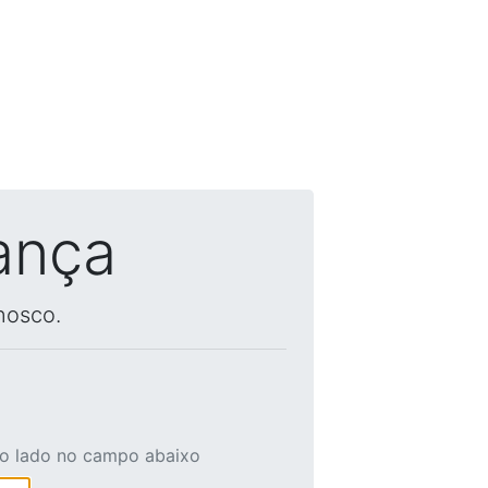
ança
nosco.
ao lado no campo abaixo