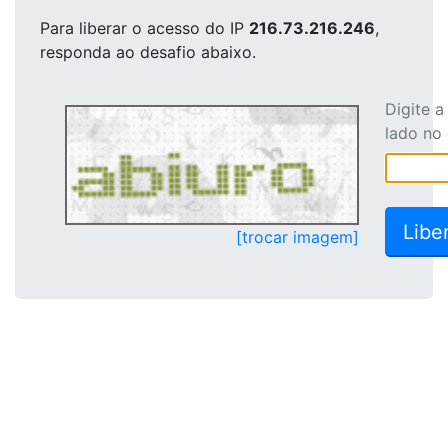
Para liberar o acesso
do IP
216.73.216.246
,
responda ao desafio abaixo.
Digite 
lado no
[trocar imagem]