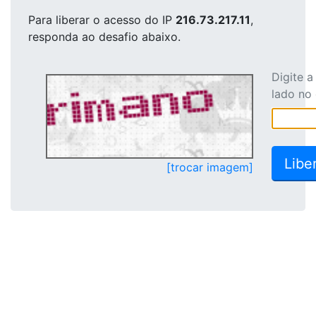
Para liberar o acesso
do IP
216.73.217.11
,
responda ao desafio abaixo.
Digite 
lado no
[trocar imagem]