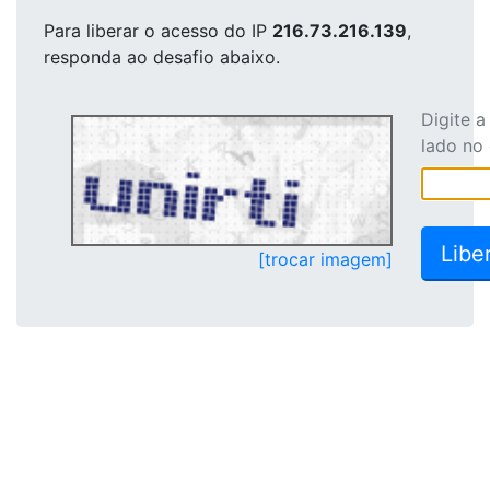
Para liberar o acesso
do IP
216.73.216.139
,
responda ao desafio abaixo.
Digite 
lado no
[trocar imagem]