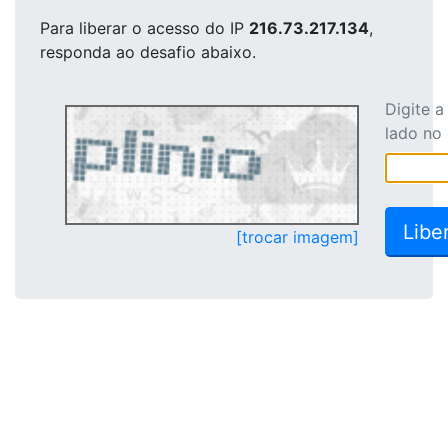
Para liberar o acesso
do IP
216.73.217.134
,
responda ao desafio abaixo.
Digite 
lado no
[trocar imagem]