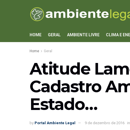
HOME
GERAL
AMBIENTE LIVRE
CLIMA E EN
Home
Geral
Atitude Lame
Cadastro Am
Estado…
by
Portal Ambiente Legal
9 de dezembro de 2016
in