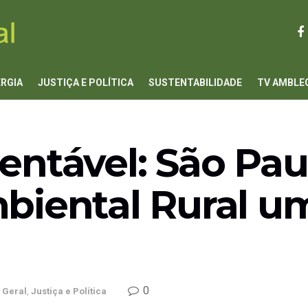
ERGIA
JUSTIÇA E POLÍTICA
SUSTENTABILIDADE
TV AMBLE
ntável: São Pau
biental Rural u
0
Geral
,
Justiça e Política