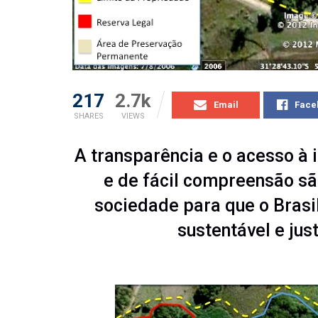
217
2.7k
Email
Face
SHARES
VIEWS
A transparência e o acesso à 
e de fácil compreensão sã
sociedade para que o Brasi
sustentável e jus