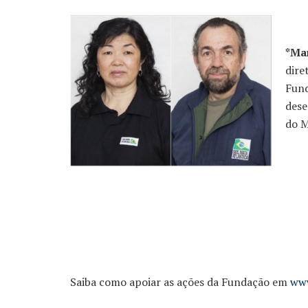
*Mar
dire
Fund
dese
do M
Saiba como apoiar as ações da Fundação em
www