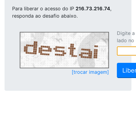
Para liberar o acesso
do IP
216.73.216.74
,
responda ao desafio abaixo.
Digite 
lado no
[trocar imagem]