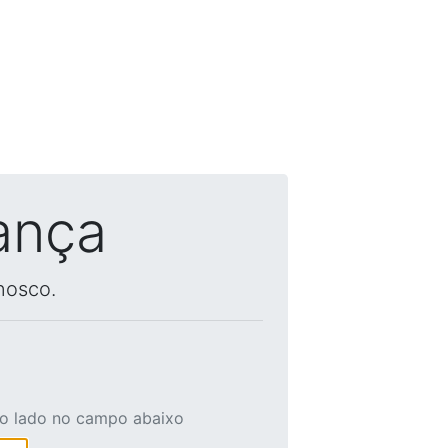
ança
nosco.
ao lado no campo abaixo