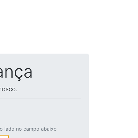
ança
nosco.
ao lado no campo abaixo