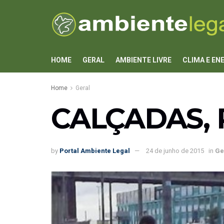
HOME
GERAL
AMBIENTE LIVRE
CLIMA E EN
Home
Geral
CALÇADAS, 
by
Portal Ambiente Legal
24 de junho de 2015
in
Ge