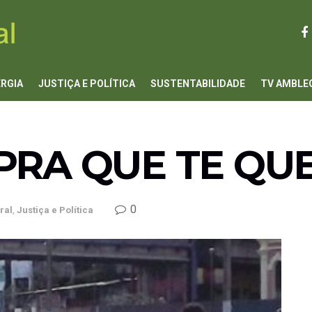
ERGIA
JUSTIÇA E POLÍTICA
SUSTENTABILIDADE
TV AMBLE
PRA QUE TE QU
0
ral
,
Justiça e Política