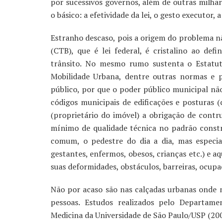
por sucessivos governos, além de outras milhar
o básico: a efetividade da lei, o gesto executor, a
Estranho descaso, pois a origem do problema nã
(CTB), que é lei federal, é cristalino ao def
trânsito. No mesmo rumo sustenta o Estatut
Mobilidade Urbana, dentre outras normas e p
público, por que o poder público municipal não
códigos municipais de edificações e posturas
(proprietário do imóvel) a obrigação de contr
mínimo de qualidade técnica no padrão const
comum, o pedestre do dia a dia, mas especia
gestantes, enfermos, obesos, crianças etc.) e a
suas deformidades, obstáculos, barreiras, ocup
Não por acaso são nas calçadas urbanas onde m
pessoas. Estudos realizados pelo Departam
Medicina da Universidade de São Paulo/USP (20