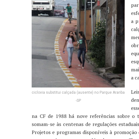
par
esf
a p
cal
mer
obr
equ
esq
mai
a c
Lei
ciclovia substitui calçada (ausente) no Parque Arariba
den
-SP
ess
na CF de 1988 há nove referências sobre o te
somam-se às centenas de regulações estaduais
Projetos e programas disponíveis à promoção d