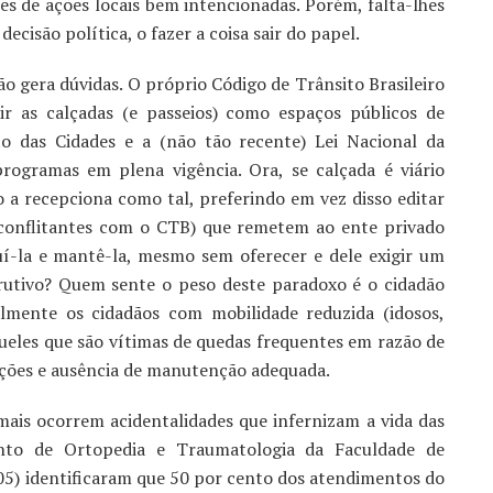
es de ações locais bem intencionadas. Porém, falta-lhes
 decisão política, o fazer a coisa sair do papel.
o gera dúvidas. O próprio Código de Trânsito Brasileiro
inir as calçadas (e passeios) como espaços públicos de
o das Cidades e a (não tão recente) Lei Nacional da
rogramas em plena vigência. Ora, se calçada é viário
 a recepciona como tal, preferindo em vez disso editar
 (conflitantes com o CTB) que remetem ao ente privado
uí-la e mantê-la, mesmo sem oferecer e dele exigir um
rutivo? Quem sente o peso deste paradoxo é o cidadão
lmente os cidadãos com mobilidade reduzida (idosos,
queles que são vítimas de quedas frequentes em razão de
ações e ausência de manutenção adequada.
ais ocorrem acidentalidades que infernizam a vida das
ento de Ortopedia e Traumatologia da Faculdade de
05) identificaram que 50 por cento dos atendimentos do