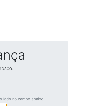
ança
nosco.
ao lado no campo abaixo