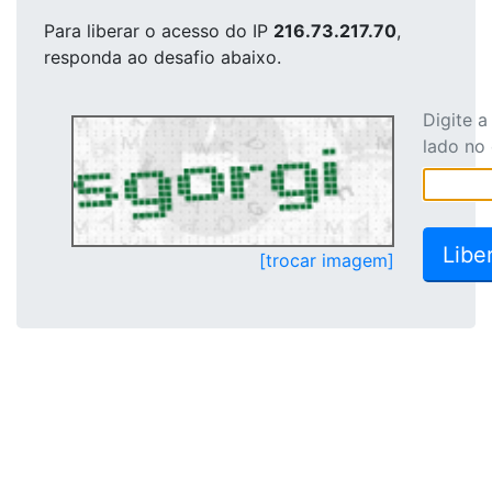
Para liberar o acesso
do IP
216.73.217.70
,
responda ao desafio abaixo.
Digite 
lado no
[trocar imagem]