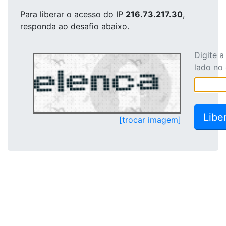
Para liberar o acesso
do IP
216.73.217.30
,
responda ao desafio abaixo.
Digite 
lado no
[trocar imagem]