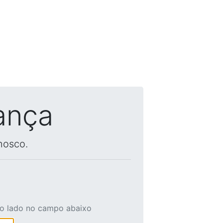
ança
nosco.
ao lado no campo abaixo