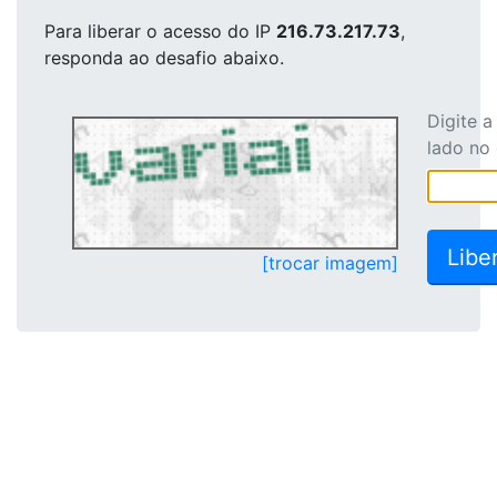
Para liberar o acesso
do IP
216.73.217.73
,
responda ao desafio abaixo.
Digite 
lado no
[trocar imagem]