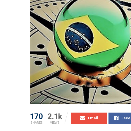
170
2.1k
Email
Face
SHARES
VIEWS