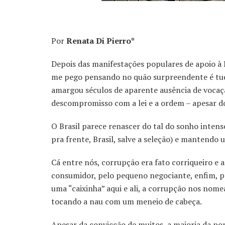
Por
Renata Di Pierro*
Depois das manifestações populares de apoio à L
me pego pensando no quão surpreendente é tudo
amargou séculos de aparente ausência de vocação
descompromisso com a lei e a ordem – apesar do
O Brasil parece renascer do tal do sonho inten
pra frente, Brasil, salve a seleção) e mantendo
Cá entre nós, corrupção era fato corriqueiro e a
consumidor, pelo pequeno negociante, enfim, po
uma “caixinha” aqui e ali, a corrupção nos nom
tocando a nau com um meneio de cabeça.
Apesar da convicção de muitos, a maioria da pop