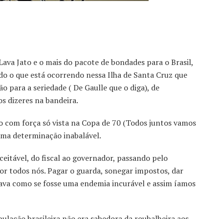
ava Jato e o mais do pacote de bondades para o Brasil,
 o que está ocorrendo nessa Ilha de Santa Cruz que
 para a seriedade ( De Gaulle que o diga), de
s dizeres na bandeira.
so com força só vista na Copa de 70 (Todos juntos vamos
 uma determinação inabalável.
ceitável, do fiscal ao governador, passando pelo
r todos nós. Pagar o guarda, sonegar impostos, dar
eava como se fosse uma endemia incurável e assim íamos
ulação brasileira não era sabedora da roubalheira aos