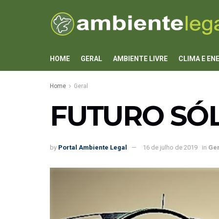
HOME
GERAL
AMBIENTE LIVRE
CLIMA E EN
Home
Geral
FUTURO SÓ
by
Portal Ambiente Legal
16 de julho de 2019
in
Ger