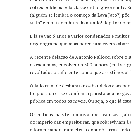
cofres públicos pela classe então governante. E
(alguém se lembra o começo da Lava Jato?) põ
visto” em país nenhum do mundo! Repito: do m
E lá se vão 5 anos e vários condenados e muitos
organograma que mais parece um viveiro abarr
A recente delação de Antonio Pallocci sobre o 
os esquemas, envolvendo 500 bilhões (mal sei g
revoltados o suficiente com o que assistimos até
O lado ruim de desbaratar os bandidos e acab
lo: piora da crise econômica já instalada no go
pública em todos os níveis. Ou seja, o que já est
Os críticos mais ferrenhos à operação Lava Jato
do império das empreiteiras, que sobreviviam 
e foram caindo, num efeito dominó, arrastando o