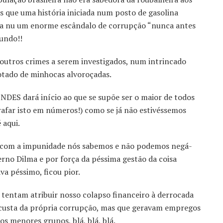
is que uma história iniciada num posto de gasolina
e a nu um enorme escândalo de corrupção “nunca antes
undo!!
 outros crimes a serem investigados, num intrincado
otado de minhocas alvoroçadas.
BNDES dará início ao que se supõe ser o maior de todos
rafar isto em números!) como se já não estivéssemos
 aqui.
ar com a impunidade nós sabemos e não podemos negá-
verno Dilma e por força da péssima gestão da coisa
ava péssimo, ficou pior.
 tentam atribuir nosso colapso financeiro à derrocada
à custa da própria corrupção, mas que geravam empregos
s menores grupos, blá, blá, blá.