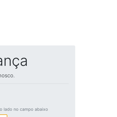
ança
nosco.
ao lado no campo abaixo