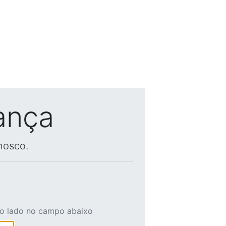
ança
nosco.
ao lado no campo abaixo