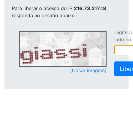
Para liberar o acesso
do IP
216.73.217.18
,
responda ao desafio abaixo.
Digite 
lado no
[trocar imagem]