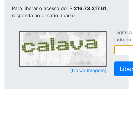
Para liberar o acesso
do IP
216.73.217.61
,
responda ao desafio abaixo.
Digite 
lado no
[trocar imagem]