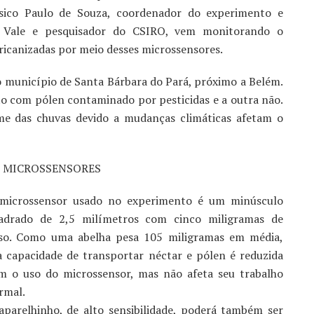
físico Paulo de Souza, coordenador do experimento e
ico Vale e pesquisador do CSIRO, vem monitorando o
icanizadas por meio desses microssensores.
o município de Santa Bárbara do Pará, próximo a Belém.
o com pólen contaminado por pesticidas e a outra não.
ime das chuvas devido a mudanças climáticas afetam o
 MICROSSENSORES
microssensor usado no experimento é um minúsculo
adrado de 2,5 milímetros com cinco miligramas de
so. Como uma abelha pesa 105 miligramas em média,
a capacidade de transportar néctar e pólen é reduzida
m o uso do microssensor, mas não afeta seu trabalho
rmal.
aparelhinho, de alto sensibilidade, poderá também ser