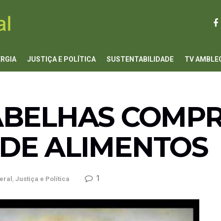
ERGIA
JUSTIÇA E POLÍTICA
SUSTENTABILIDADE
TV AMBLE
ABELHAS COMP
DE ALIMENTOS
1
eral
,
Justiça e Política