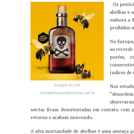
Os pestici
abelhas e 
embora a B
proibidos n
Na Europa,
ao recorde
porém, c
consecutiv
índices de
Nos estudo
Imagem do site
“desordem 
semabelhasemalimentos.com.br
observaram
néctar ficam desorientadas em contato com p
retorno e acabam morrendo.
A alta mortandade de abelhas é uma ameaça p