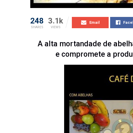
248
3.1k
Email
Face
SHARES
VIEWS
A alta mortandade de abelh
e compromete a produ