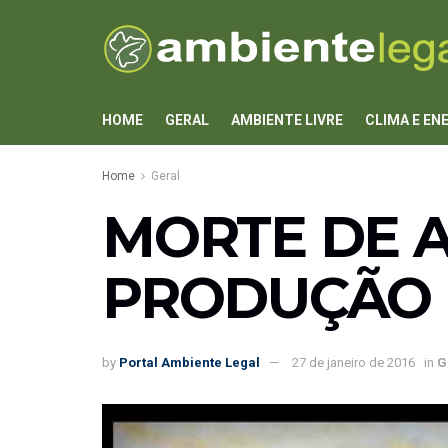
HOME
GERAL
AMBIENTE LIVRE
CLIMA E EN
Home
Geral
MORTE DE 
PRODUÇÃO 
by
Portal Ambiente Legal
27 de janeiro de 2016
in
G