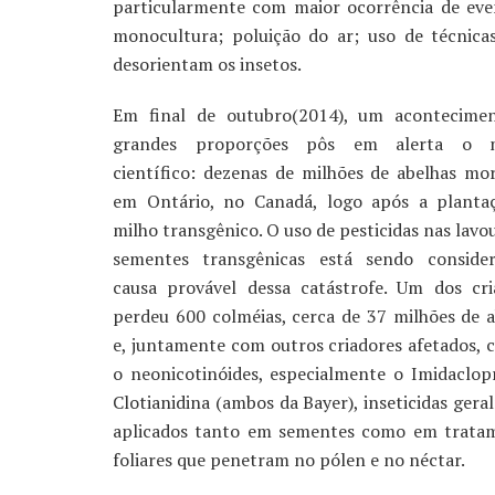
particularmente com maior ocorrência de eve
monocultura; poluição do ar; uso de técnic
desorientam os insetos.
Em final de outubro(2014), um acontecime
grandes proporções pôs em alerta o 
científico: dezenas de milhões de abelhas mo
em Ontário, no Canadá, logo após a planta
milho transgênico. O uso de pesticidas nas lavo
sementes transgênicas está sendo conside
causa provável dessa catástrofe. Um dos cri
perdeu 600 colméias, cerca de 37 milhões de a
e, juntamente com outros criadores afetados, 
o neonicotinóides, especialmente o Imidaclopr
Clotianidina (ambos da Bayer), inseticidas ger
aplicados tanto em sementes como em trata
foliares que penetram no pólen e no néctar.