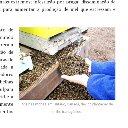
ntos extremos; infestação por praga; disseminação da
as para aumentar a produção de mel que estressam e
nto de
mundo
rreram
ção de
uras de
rada a
adores
belhas
culpam
id e a
almente
Abelhas mortas em Ontário, Canadá, devido plantação de
mentos
milho transgênico.