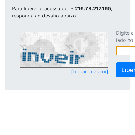
Para liberar o acesso
do IP
216.73.217.165
,
responda ao desafio abaixo.
Digite 
lado no
[trocar imagem]