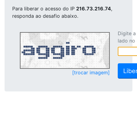
Para liberar o acesso
do IP
216.73.216.74
,
responda ao desafio abaixo.
Digite 
lado no
[trocar imagem]