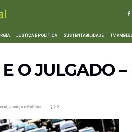
ERGIA
JUSTIÇA E POLÍTICA
SUSTENTABILIDADE
TV AMBLE
 E O JULGADO –
2
eral
,
Justiça e Política